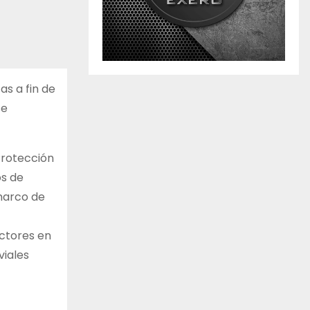
as a fin de
se
Protección
os de
 marco de
uctores en
viales