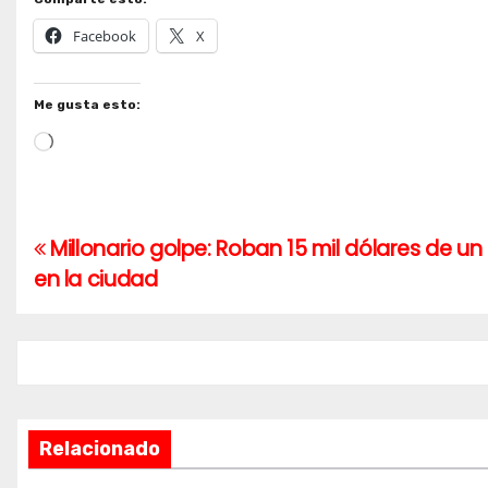
Facebook
X
Me gusta esto:
Cargando...
Millonario golpe: Roban 15 mil dólares de 
Navegación
en la ciudad
de
entradas
Relacionado