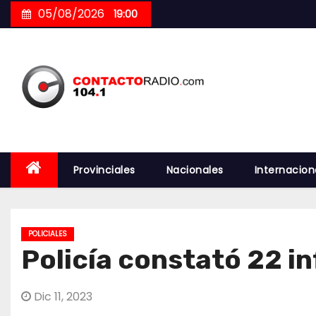
Skip
05/08/2026
19:00
to
content
Provinciales
Nacionales
Internacion
POLICIALES
Policía constató 22 i
Dic 11, 2023