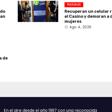
POLICIALES
ado
Recuperan un celular 
San
el Casino y demoran a 
mujeres
Ago 4, 2026
a de
En el aire desde el año 1997 con una reconocida