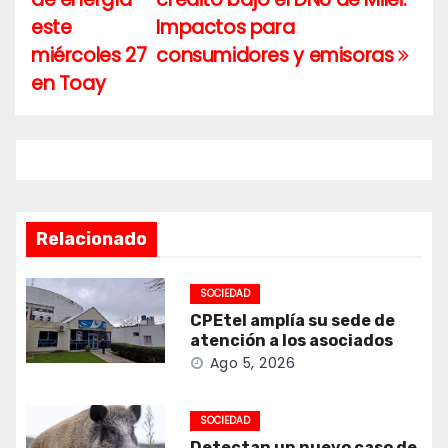
entradas
este
Impactos para
miércoles 27
consumidores y emisoras
en Toay
Relacionado
SOCIEDAD
CPEtel amplía su sede de
atención a los asociados
Ago 5, 2026
SOCIEDAD
Detectan un nuevo caso de