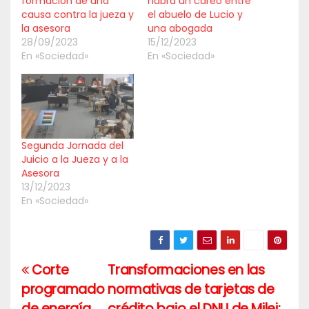
formación de una
habrá un careo entre
causa contra la jueza y
el abuelo de Lucio y
la asesora
una abogada
28/09/2023
15/12/2023
En «Sociedad»
En «Sociedad»
Segunda Jornada del
Juicio a la Jueza y a la
Asesora
13/12/2023
En «Sociedad»
Corte
Transformaciones en las
Navegación
programado
normativas de tarjetas de
de
de energía
crédito bajo el DNU de Milei: