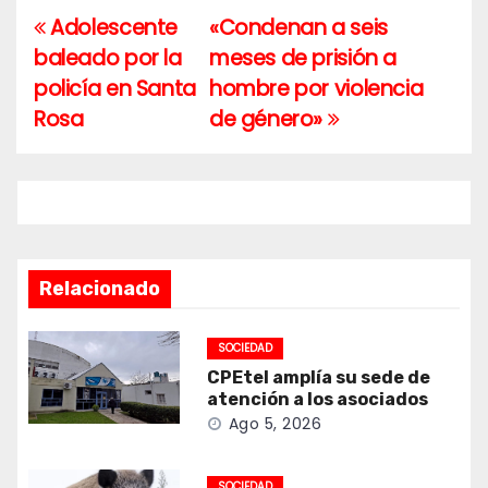
Adolescente
«Condenan a seis
Navegación
baleado por la
meses de prisión a
de
policía en Santa
hombre por violencia
entradas
Rosa
de género»
Relacionado
SOCIEDAD
CPEtel amplía su sede de
atención a los asociados
Ago 5, 2026
SOCIEDAD