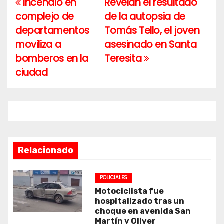
Incendio en
Revelan el resultado
Navegación
complejo de
de la autopsia de
de
departamentos
Tomás Tello, el joven
entradas
moviliza a
asesinado en Santa
bomberos en la
Teresita
ciudad
Relacionado
POLICIALES
Motociclista fue
hospitalizado tras un
choque en avenida San
Martín y Oliver