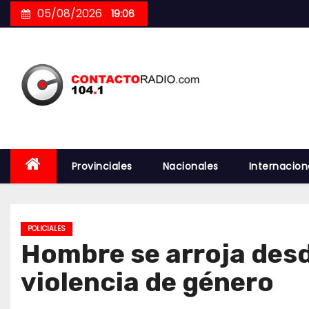
Skip
05/08/2026
19:06
to
content
Provinciales
Nacionales
Internacion
POLICIALES
Hombre se arroja desd
violencia de género