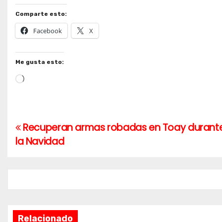
Comparte esto:
Facebook
X
Me gusta esto:
Cargando...
Recuperan armas robadas en Toay durant
Navegación
la Navidad
de
entradas
Relacionado