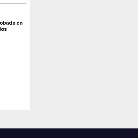
robado en
dos