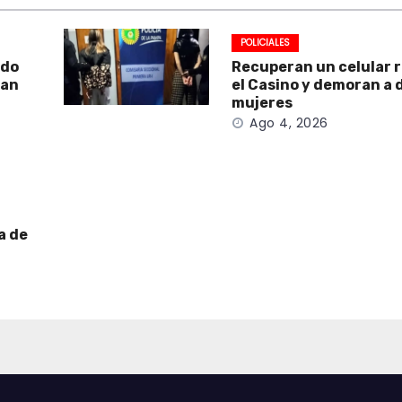
POLICIALES
ado
Recuperan un celular 
San
el Casino y demoran a 
mujeres
Ago 4, 2026
a de