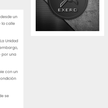
e desde un
la calle
 La Unidad
n embargo,
e por una
pie con un
condición
de se