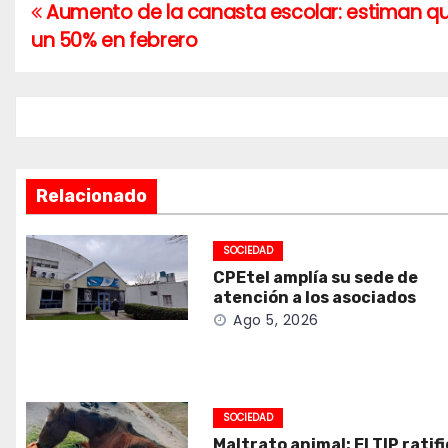
Aumento de la canasta escolar: estiman que 
Navegación
un 50% en febrero
de
entradas
Relacionado
SOCIEDAD
CPEtel amplía su sede de
atención a los asociados
Ago 5, 2026
SOCIEDAD
Maltrato animal: El TIP ratif