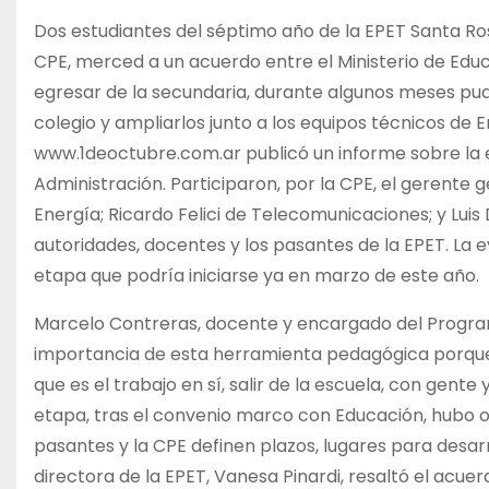
Dos estudiantes del séptimo año de la EPET Santa Ros
CPE, merced a un acuerdo entre el Ministerio de Edu
egresar de la secundaria, durante algunos meses pud
colegio y ampliarlos junto a los equipos técnicos de 
www.1deoctubre.com.ar publicó un informe sobre la ex
Administración. Participaron, por la CPE, el gerente g
Energía; Ricardo Felici de Telecomunicaciones; y Luis 
autoridades, docentes y los pasantes de la EPET. La e
etapa que podría iniciarse ya en marzo de este año.
Marcelo Contreras, docente y encargado del Program
importancia de esta herramienta pedagógica porque t
que es el trabajo en sí, salir de la escuela, con gente 
etapa, tras el convenio marco con Educación, hubo ot
pasantes y la CPE definen plazos, lugares para desarro
directora de la EPET, Vanesa Pinardi, resaltó el acu