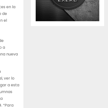
es en la
o de
n el
de
o a
 una nueva
a
, ver lo
egar a esta
alumnas
La
. “Para