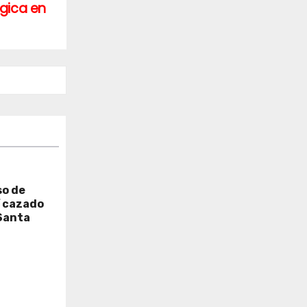
gica en
so de
í cazado
Santa