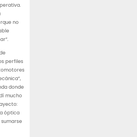
perativa.
a
orque no
able
ar”.
 de
s perfiles
utomotores
ecánica”,
inda donde
ndí mucho
rayecto:
a óptica
n sumarse