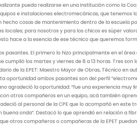
alizante pueda realizarse en una institución como la Coo
 equipos e instalaciones electromecánicas, que tenemos l
ían hecho cosas de mantenimiento dentro de la escuela p
s locales; para nosotros y para los chicos es súper valor
esto hace a la esencia de ese técnico que queremos form
dos pasantes. El primero lo hizo principalmente en el área
 cumplió los martes y viernes de 8 a 13 horas. Tres son lo
undario de la EPET: Maestro Mayor de Obras, Técnico en a
esta oportunidad ambos pasantes son del perfil “electrom
iano agradeció la oportunidad: “fue una experiencia muy l
e con otros compañeros en un equipo, acá también apre
gradeció al personal de la CPE que lo acompañó en este t
 buena onda”. Destacó lo que aprendió en relación a fibr
 que otros compañeros o compañeras de la EPET pueda