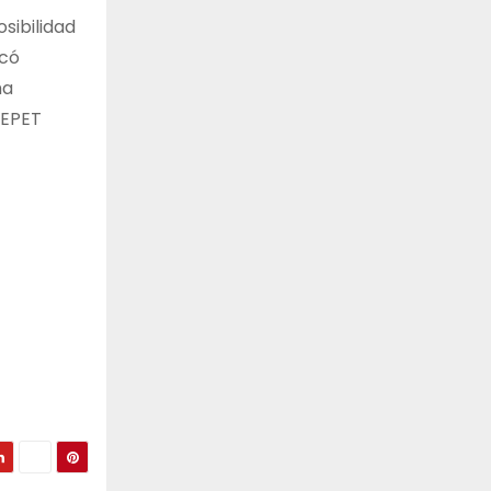
sibilidad
rcó
ha
 EPET