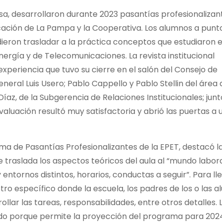
a, desarrollaron durante 2023 pasantías profesionalizant
cación de La Pampa y la Cooperativa. Los alumnos a punt
ieron trasladar a la práctica conceptos que estudiaron e
Energía y de Telecomunicaciones. La revista institucional
periencia que tuvo su cierre en el salón del Consejo de
eneral Luis Usero; Pablo Cappello y Pablo Stellin del área 
Díaz, de la Subgerencia de Relaciones Institucionales; junt
valuación resultó muy satisfactoria y abrió las puertas a
a de Pasantías Profesionalizantes de la EPET, destacó l
raslada los aspectos teóricos del aula al “mundo laboral
y entornos distintos, horarios, conductas a seguir”. Para ll
ro específico donde la escuela, los padres de los o las 
llar las tareas, responsabilidades, entre otros detalles. 
erdo porque permite la proyección del programa para 2024