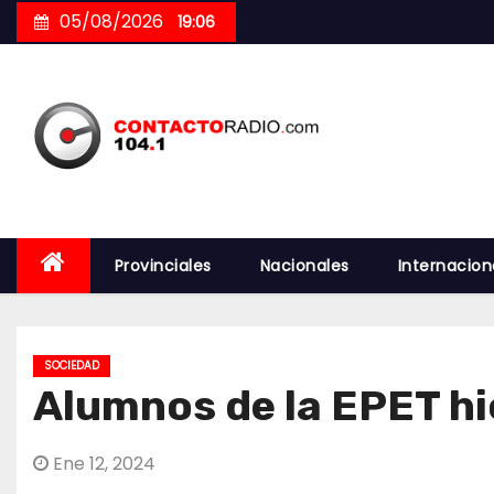
Skip
05/08/2026
19:06
to
content
Provinciales
Nacionales
Internacion
SOCIEDAD
Alumnos de la EPET hi
Ene 12, 2024