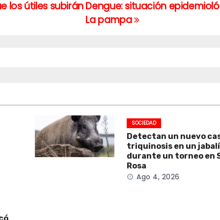
los útiles subirán
Dengue: situación epidemioló
La pampa
SOCIEDAD
Detectan un nuevo ca
triquinosis en un jabal
durante un torneo en 
Rosa
Ago 4, 2026
icó