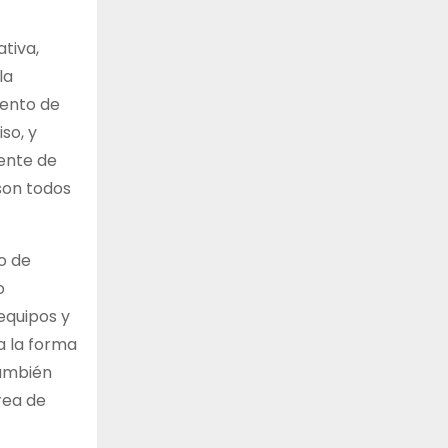
ativa,
la
iento de
so, y
rente de
son todos
o de
o
equipos y
 a la forma
También
rea de