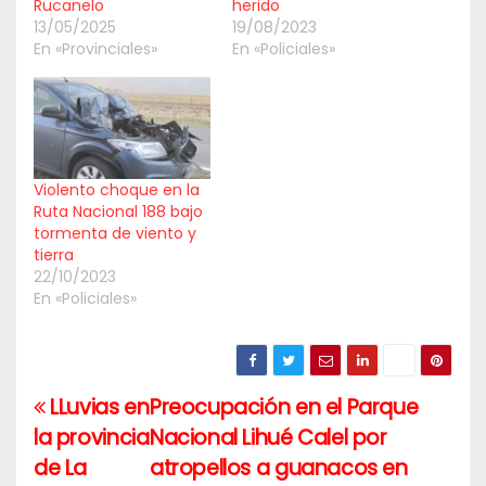
Rucanelo
herido
13/05/2025
19/08/2023
En «Provinciales»
En «Policiales»
Violento choque en la
Ruta Nacional 188 bajo
tormenta de viento y
tierra
22/10/2023
En «Policiales»
LLuvias en
Preocupación en el Parque
Navegación
la provincia
Nacional Lihué Calel por
de
de La
atropellos a guanacos en