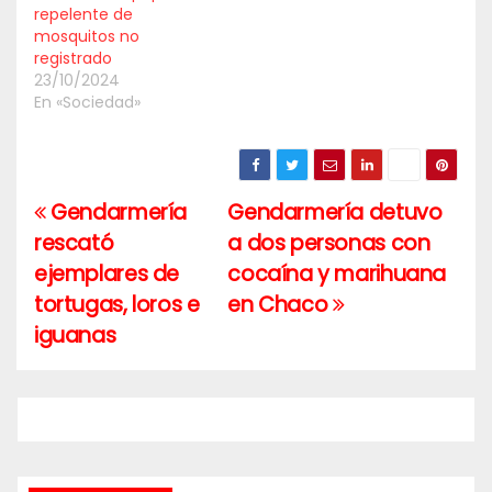
repelente de
mosquitos no
registrado
23/10/2024
En «Sociedad»
Gendarmería
Gendarmería detuvo
Navegación
rescató
a dos personas con
de
ejemplares de
cocaína y marihuana
entradas
tortugas, loros e
en Chaco
iguanas