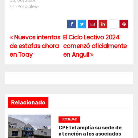
08/06/2024
En «Policiales»
Nuevos intentos
El Ciclo Lectivo 2024
Navegación
de estafas ahora
comenzó oficialmente
de
en Toay
en Anguil
entradas
Relacionado
SOCIEDAD
CPEtel amplía su sede de
atención a los asociados