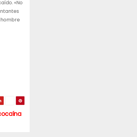
caído. «No
entantes
un hombre
cocaína