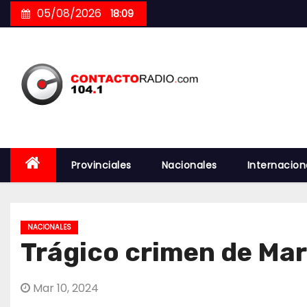
Skip
05/08/2026
18:09
to
content
Provinciales
Nacionales
Internacion
NACIONALES
Trágico crimen de Mar
Mar 10, 2024