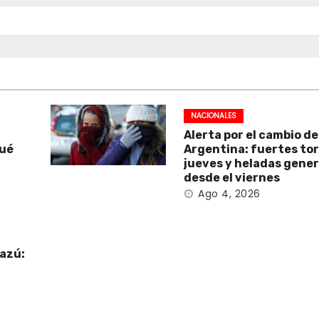
NACIONALES
Alerta por el cambio d
qué
Argentina: fuertes to
jueves y heladas gene
desde el viernes
Ago 4, 2026
uazú:
a