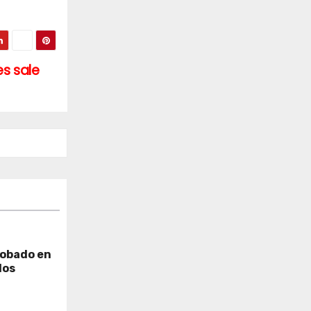
es sale
robado en
dos