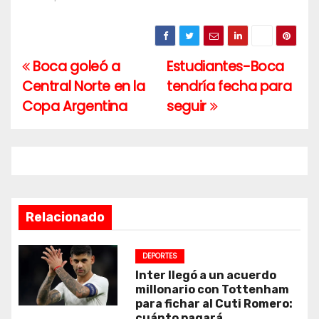
Boca goleó a
Estudiantes-Boca
Navegación
Central Norte en la
tendría fecha para
de
Copa Argentina
seguir
entradas
Relacionado
DEPORTES
Inter llegó a un acuerdo
millonario con Tottenham
para fichar al Cuti Romero:
cuánto pagará