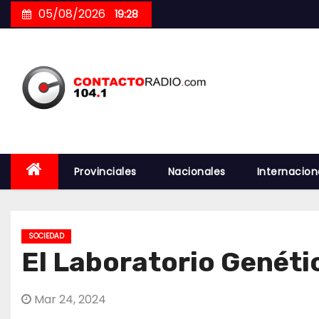
Skip
05/08/2026
19:28
to
content
Provinciales
Nacionales
Internacion
SOCIEDAD
El Laboratorio Genéti
Mar 24, 2024