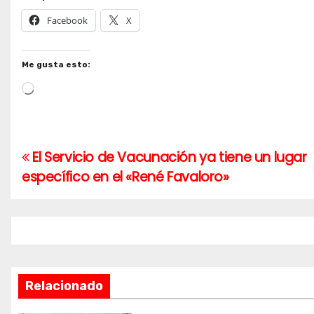
Facebook
X
Me gusta esto:
Cargando...
El Servicio de Vacunación ya tiene un lugar
Navegación
específico en el «René Favaloro»
de
entradas
Relacionado