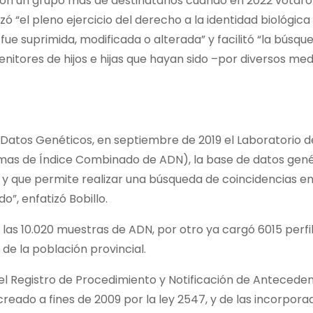
on un grupo más de destinatarios cuando en 2022 votaron
ó “el pleno ejercicio del derecho a la identidad biológica
ue suprimida, modificada o alterada” y facilitó “la búsqu
nitores de hijos e hijas que hayan sido –por diversos me
atos Genéticos, en septiembre de 2019 el Laboratorio d
emas de Índice Combinado de ADN), la base de datos gené
país y que permite realizar una búsqueda de coincidencias 
”, enfatizó Bobillo.
 las 10.020 muestras de ADN, por otro ya cargó 6015 perfi
 de la población provincial.
el Registro de Procedimiento y Notificación de Antecede
reado a fines de 2009 por la ley 2547, y de las incorpora