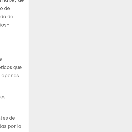
 la Ley de
 o de
eda de
dios–
e
ticos que
en apenas
les
ntes de
das por la