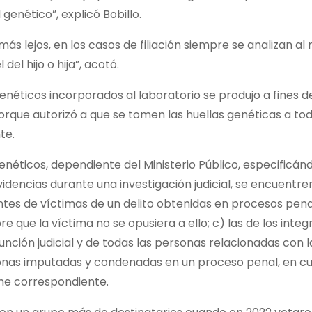
enético”, explicó Bobillo.
más lejos, en los casos de filiación siempre se analizan a
del hijo o hija”, acotó.
éticos incorporados al laboratorio se produjo a fines de
porque autorizó a que se tomen las huellas genéticas a tod
te.
enéticos, dependiente del Ministerio Público, especificán
videncias durante una investigación judicial, se encuentre
tes de víctimas de un delito obtenidas en procesos penal
 que la víctima no se opusiera a ello; c) las de los inte
función judicial y de todas las personas relacionadas con l
ersonas imputadas y condenadas en un proceso penal, en cu
ime correspondiente.