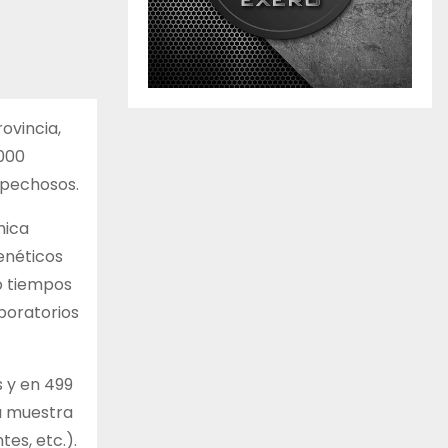
ovincia,
.000
spechosos.
mica
genéticos
jo tiempos
boratorios
s y en 499
na muestra
tes, etc.).