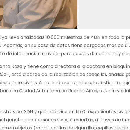
 ya lleva analizadas 10.000 muestras de ADN en toda la pr
. Además, en su base de datos tiene cargados más de 6
nto de información muy útil para causas donde no hay so
 Santa Rosa y tiene como directora a la doctora en bioquí
a–, está a cargo de la realización de todos los análisis 
es como civiles. A partir de su apertura, la Justicia redu
ban a la Ciudad Autónoma de Buenos Aires, a Junín y a la
stras de ADN y que intervino en 1.570 expedientes civile
ial genético de personas vivas o muertas, a través de u
s en objetos (ropas, colillas de cigarrillo, cepillos de dien