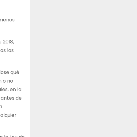
l menos
 2018,
as las
dose qué
n o no
es, en la
grantes de
a
alquier