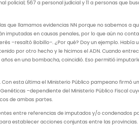
al policial; 567 a personal judicial y 11 a personas que bu
 a las que llamamos evidencias NN porque no sabemos a qu
tán imputadas en causas penales, por lo que aún no con
terés –resaltó Bobillo–. ¿Por qué? Doy un ejemplo. Había 
tenido por otro hecho y le hicimos el ADN. Cuando entr
 años en una bombacha, coincidió. Eso permitió imputarle
. Con esta última el Ministerio Público pampeano firmó u
s Genéticas –dependiente del Ministerio Público Fiscal cu
cos de ambas partes.
identes entre referencias de imputados y/o condenados
ara establecer acciones conjuntas entre las provincias.​