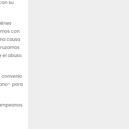
scan su
iénes
tamos con
una causa
ecruzamos
 el abuso.
n convenio
yano– para
 pampeanos