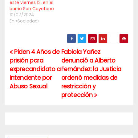
este viernes 12, en el
barrio San Cayetano
10/07/2024
En «Sociedad»
Piden 4 Años de
Fabiola Yañez
Navegación
prisión para
denunció a Alberto
de
exprecandidato a
Fernández: la Justicia
entradas
intendente por
ordenó medidas de
Abuso Sexual
restricción y
protección