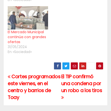
El Mercado Municipal
continúa con grandes
ofertas
31/05/2024
En «Sociedad»
Cortes programados
El TIP confirmó
Navegación
este viernes, en el
una condena por
de
centro y barrios de
un robo a los tiros
entradas
Toay