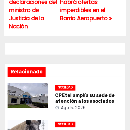
declaraciones del
habrá ofertas
entradas
ministro de
imperdibles en el
Justicia de la
Barrio Aeropuerto
Nación
Relacionado
SOCIEDAD
CPEtel amplía su sede de
atención a los asociados
Ago 5, 2026
SOCIEDAD