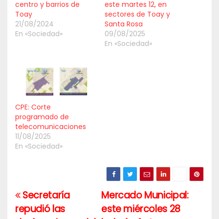
centro y barrios de
este martes 12, en
Toay
sectores de Toay y
21/08/2024
Santa Rosa
En «Sociedad»
09/08/2025
En «Sociedad»
CPE: Corte
programado de
telecomunicaciones
11/08/2025
En «Sociedad»
Secretaría
Mercado Municipal:
Navegación
repudió las
este miércoles 28
de