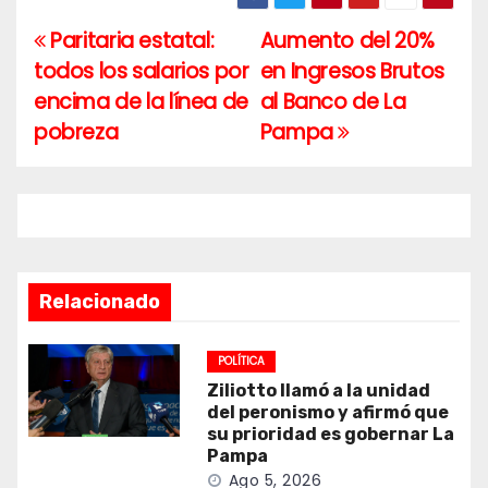
Paritaria estatal:
Aumento del 20%
Navegación
todos los salarios por
en Ingresos Brutos
de
encima de la línea de
al Banco de La
entradas
pobreza
Pampa
Relacionado
POLÍTICA
Ziliotto llamó a la unidad
del peronismo y afirmó que
su prioridad es gobernar La
Pampa
Ago 5, 2026