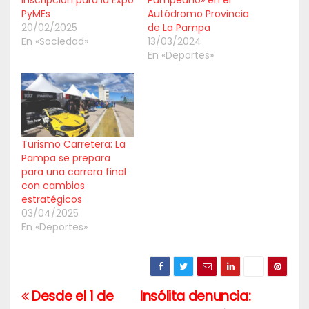
inscripción para la Expo
Pampeano» en el
PyMEs
Autódromo Provincia
20/02/2025
de La Pampa
En «Sociedad»
13/03/2024
En «Deportes»
Turismo Carretera: La
Pampa se prepara
para una carrera final
con cambios
estratégicos
03/04/2025
En «Deportes»
Desde el 1 de
Insólita denuncia:
Navegación