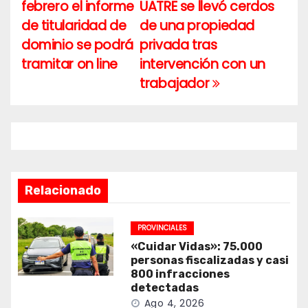
febrero el informe
UATRE se llevó cerdos
de
de titularidad de
de una propiedad
entradas
dominio se podrá
privada tras
tramitar on line
intervención con un
trabajador
Relacionado
PROVINCIALES
«Cuidar Vidas»: 75.000
personas fiscalizadas y casi
800 infracciones
detectadas
Ago 4, 2026