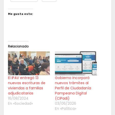
Me gusta esto:
Relacionado
El IPAV entregó 13
Gobierno incorporó
nuevas escrituras de
nuevos trámites al
viviendas a familias
Perfil de Ciudadanía
adjudicatarias
Pampeana Digital
16/08/2024
(CiPadi)
En «Sociedad»
03/06/2026
En «Política»