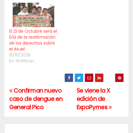
El 21 de Octubre será el
Día de la reafirmación
de los derechos sobre
el Atuel
15/10/2025
En «Política»
Confirman nuevo
Se viene la X
Navegación
caso de dengue en
edición de
de
General Pico
ExpoPymes
entradas