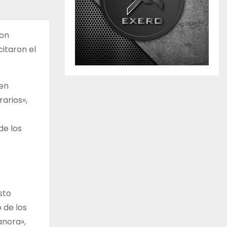
ron
citaron el
den
arios»,
de los
sto
 de los
anora»,