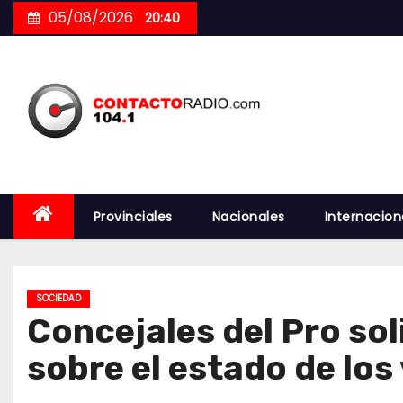
Skip
05/08/2026
20:40
to
content
Provinciales
Nacionales
Internacion
SOCIEDAD
Concejales del Pro so
sobre el estado de los