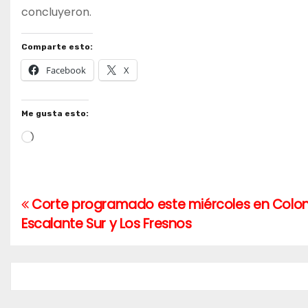
concluyeron.
Comparte esto:
Facebook
X
Me gusta esto:
Cargando...
Corte programado este miércoles en Colon
Navegación
Escalante Sur y Los Fresnos
de
entradas