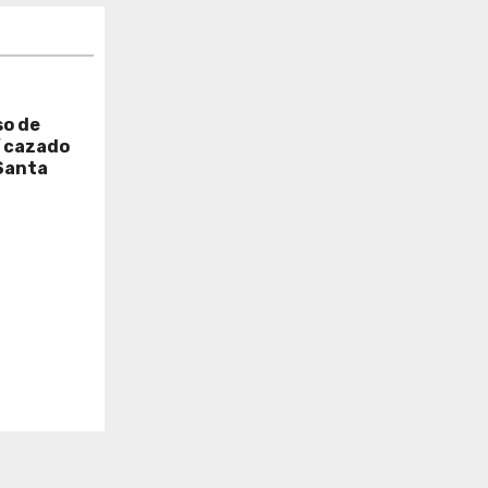
so de
í cazado
Santa