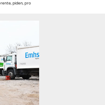
erente
,
piden
,
pro