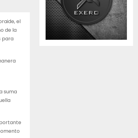
raide, el
o de la
s para
 manera
na suma
uella
aportante
n momento