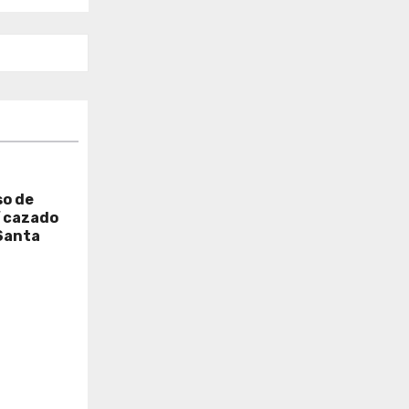
so de
í cazado
Santa