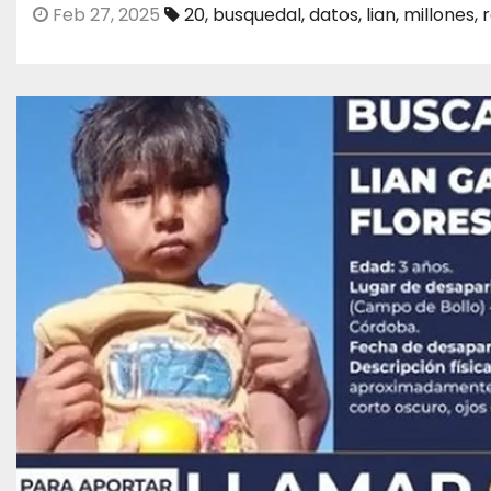
Feb 27, 2025
20
,
busquedal
,
datos
,
lian
,
millones
,