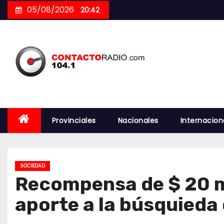
Skip
05/08/2026
20:42
to
content
Provinciales
Nacionales
Internacion
SOCIEDAD
Recompensa de $ 20 m
aporte a la búsquieda 