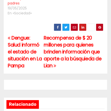
padres
19/05/2025
En «Sociedad»
Dengue:
Recompensa de $ 20
Navegación
Salud informó
millones para quienes
de
el estado de
brinden información que
entradas
situación en La
aporte a la búsquieda de
Pampa
Lian
Relacionado