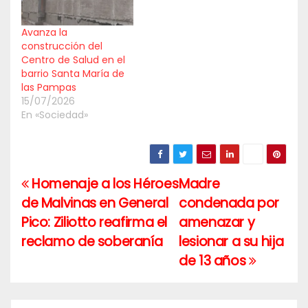
Avanza la
construcción del
Centro de Salud en el
barrio Santa María de
las Pampas
15/07/2026
En «Sociedad»
Homenaje a los Héroes
Madre
Navegación
de Malvinas en General
condenada por
de
Pico: Ziliotto reafirma el
amenazar y
entradas
reclamo de soberanía
lesionar a su hija
de 13 años