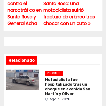
contra el
Santa Rosa: una
de
narcotráfico en
motociclista sufrió
entradas
Santa Rosa y
fractura de cráneo tras
General Acha
chocar con un auto
Relacionado
POLICIALES
Motociclista fue
hospitalizado tras un
choque en avenida San
Martín y Oliver
Ago 4, 2026