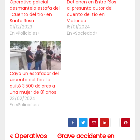
Operativo policial
Detienen en Entre Ríos
desmantela estafa del
al presunto autor del
«Cuento del tío» en
cuento del tío en
Santa Rosa
Victorica
01/12/2023
15/01/2024
En «Policiales»
En «Sociedad»
Cayó un estafador del
«cuento del tío»: le
quitó 3.500 dólares a
una mujer de 81 años
23/02/2024
En «Policiales»
Operativos
Grave accidente en
Navegación