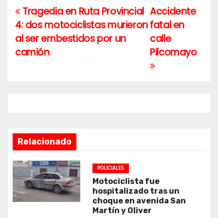
Tragedia en Ruta Provincial
Accidente
Navegación
4: dos motociclistas murieron
fatal en
de
al ser embestidos por un
calle
entradas
camión
Pilcomayo
Relacionado
POLICIALES
Motociclista fue
hospitalizado tras un
choque en avenida San
Martín y Oliver