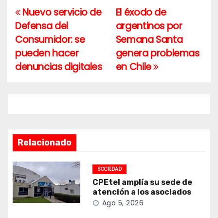
Nuevo servicio de
El éxodo de
Navegación
Defensa del
argentinos por
de
Consumidor: se
Semana Santa
entradas
pueden hacer
genera problemas
denuncias digitales
en Chile
Relacionado
SOCIEDAD
CPEtel amplía su sede de
atención a los asociados
Ago 5, 2026