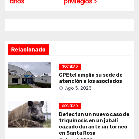
entradas
años
privilegios
Relacionado
SOCIEDAD
CPEtel amplía su sede de
atención a los asociados
Ago 5, 2026
SOCIEDAD
Detectan un nuevo caso de
triquinosis en un jabalí
cazado durante un torneo
en Santa Rosa