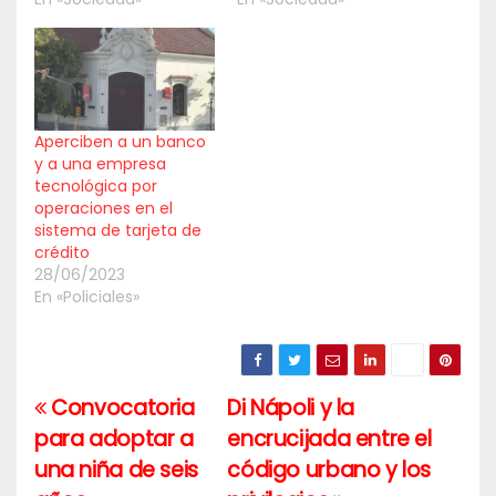
Aperciben a un banco
y a una empresa
tecnológica por
operaciones en el
sistema de tarjeta de
crédito
28/06/2023
En «Policiales»
Convocatoria
Di Nápoli y la
Navegación
para adoptar a
encrucijada entre el
de
una niña de seis
código urbano y los