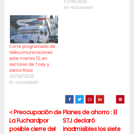
17/06/2025
En «Sociedad»
Corte programado de
telecomunicaciones
este martes 12, en
sectores de Toay y
Santa Rosa
09/08/2025
En «Sociedad»
Preocupación de
Planes de ahorro : El
Navegación
La Fuchardpor
STJ declaró
de
posible cierre del
inadmisibles los siete