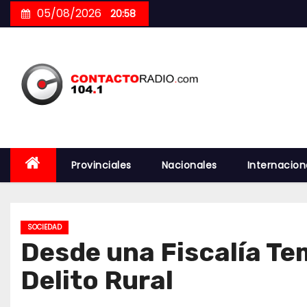
Skip
05/08/2026
20:58
to
content
Provinciales
Nacionales
Internacion
SOCIEDAD
Desde una Fiscalía Te
Delito Rural