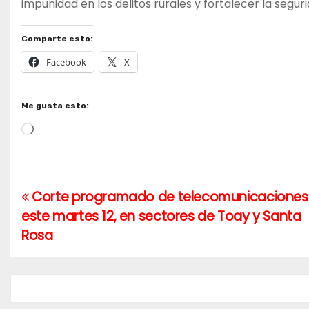
impunidad en los delitos rurales y fortalecer la segur
Comparte esto:
Facebook
X
Me gusta esto:
Cargando...
Corte programado de telecomunicaciones
Navegación
este martes 12, en sectores de Toay y Santa
de
Rosa
entradas