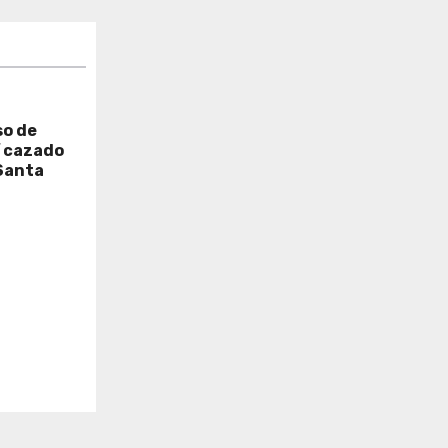
so de
í cazado
Santa