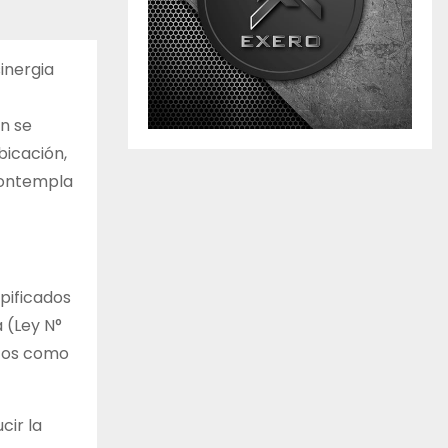
inergia
ón se
bicación,
 contempla
pificados
 (Ley N°
itos como
cir la