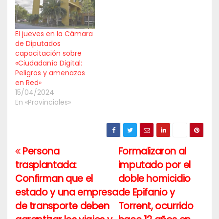
El jueves en la Cámara
de Diputados
capacitación sobre
«Ciudadanía Digital:
Peligros y amenazas
en Red»
15/04/2024
En «Provinciales»
Persona
Formalizaron al
Navegación
trasplantada:
imputado por el
de
Confirman que el
doble homicidio
entradas
estado y una empresa
de Epifanio y
de transporte deben
Torrent, ocurrido