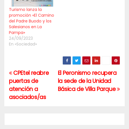
Turismo lanza la
promoción «El Camino
del Padre Buodo y los
Salesianos en La
Pampa»
24/09/2023
En «Sociedad»
CPEtel reabre
El Peronismo recupera
Navegación
puertas de
la sede de la Unidad
de
atención a
Básica de Villa Parque
entradas
asociados/as