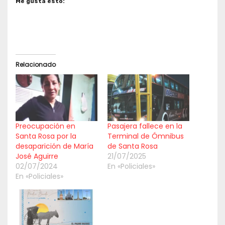
Me gusta esto:
Relacionado
Preocupación en
Pasajera fallece en la
Santa Rosa por la
Terminal de Ómnibus
desaparición de María
de Santa Rosa
José Aguirre
21/07/2025
02/07/2024
En «Policiales»
En «Policiales»