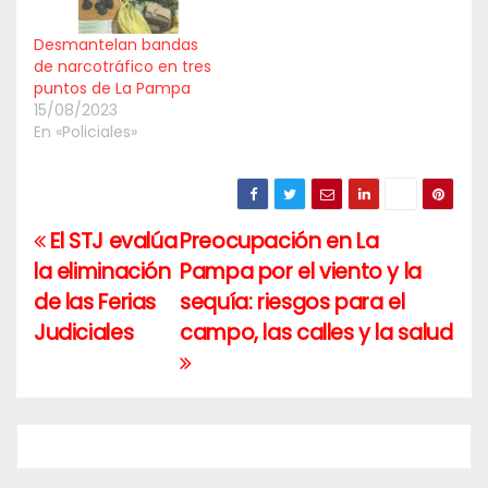
Desmantelan bandas
de narcotráfico en tres
puntos de La Pampa
15/08/2023
En «Policiales»
El STJ evalúa
Preocupación en La
Navegación
la eliminación
Pampa por el viento y la
de
de las Ferias
sequía: riesgos para el
entradas
Judiciales
campo, las calles y la salud