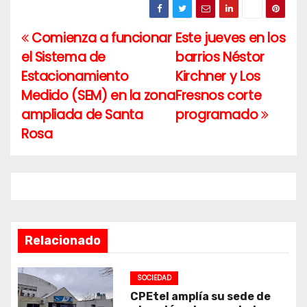
Comienza a funcionar
Este jueves en los
Navegación
el Sistema de
barrios Néstor
de
Estacionamiento
Kirchner y Los
entradas
Medido (SEM) en la zona
Fresnos corte
ampliada de Santa
programado
Rosa
Relacionado
SOCIEDAD
CPEtel amplía su sede de