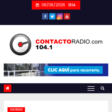
Skip
08/08/2026
13:14
to
content
SOCIEDAD