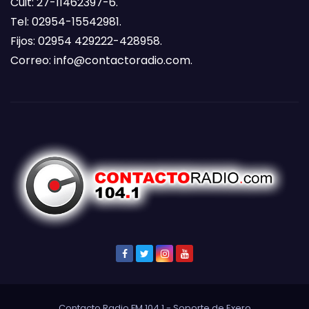
Cuit: 27-11462397-6.
Tel: 02954-15542981.
Fijos: 02954 429222-428958.
Correo:
info@contactoradio.com
.
Contacto Radio FM 104.1 - Soporte de
Exero