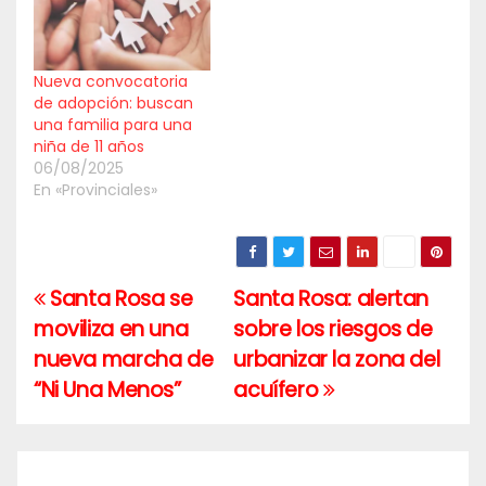
Nueva convocatoria
de adopción: buscan
una familia para una
niña de 11 años
06/08/2025
En «Provinciales»
Santa Rosa se
Santa Rosa: alertan
Navegación
moviliza en una
sobre los riesgos de
de
nueva marcha de
urbanizar la zona del
entradas
“Ni Una Menos”
acuífero