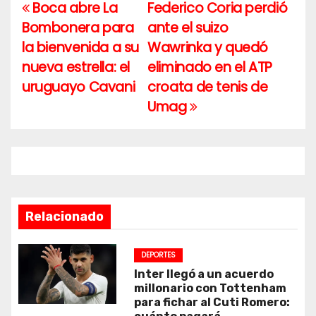
Boca abre La
Federico Coria perdió
Navegación
Bombonera para
ante el suizo
de
la bienvenida a su
Wawrinka y quedó
entradas
nueva estrella: el
eliminado en el ATP
uruguayo Cavani
croata de tenis de
Umag
Relacionado
DEPORTES
Inter llegó a un acuerdo
millonario con Tottenham
para fichar al Cuti Romero: