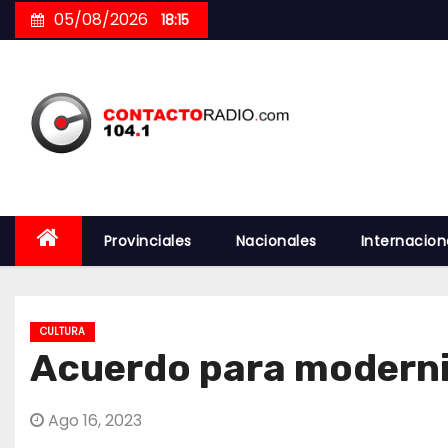
Skip
05/08/2026
18:15
to
content
Provinciales
Nacionales
Internacion
CULTURA
Acuerdo para moderniz
Ago 16, 2023