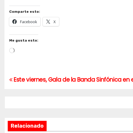
Comparte esto:
Facebook
X
Me gusta esto:
Cargando...
Este viernes, Gala de la Banda Sinfónica en
Navegación
de
entradas
Relacionado