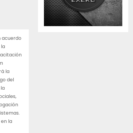
n acuerdo
 la
pacitación
am
rá la
rgo del
la
ociales,
logación
sistemas.
 en la