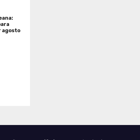
eana:
para
r agosto