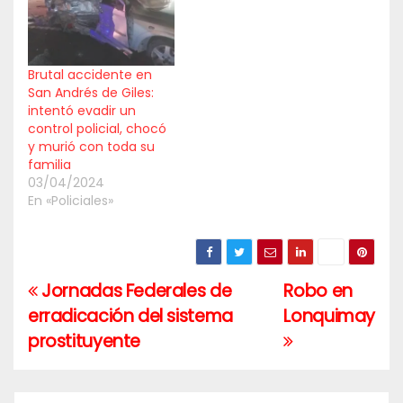
Brutal accidente en
San Andrés de Giles:
intentó evadir un
control policial, chocó
y murió con toda su
familia
03/04/2024
En «Policiales»
Jornadas Federales de
Robo en
Navegación
erradicación del sistema
Lonquimay
de
prostituyente
entradas