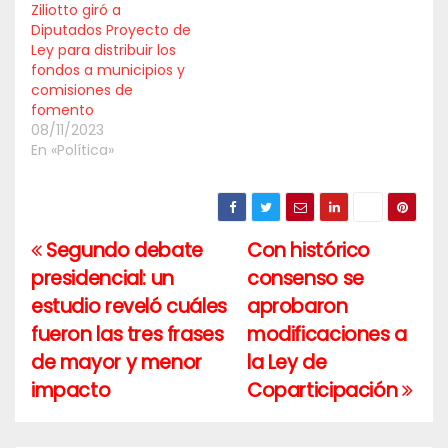
Ziliotto giró a
Diputados Proyecto de
Ley para distribuir los
fondos a municipios y
comisiones de
fomento
08/11/2023
En «Política»
Segundo debate
Con histórico
Navegación
presidencial: un
consenso se
de
estudio reveló cuáles
aprobaron
entradas
fueron las tres frases
modificaciones a
de mayor y menor
la Ley de
impacto
Coparticipación