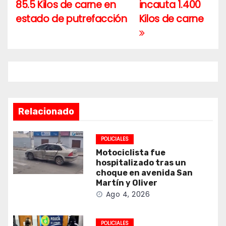
de
85.5 Kilos de carne en
incauta 1.400
entradas
estado de putrefacción
Kilos de carne
Relacionado
POLICIALES
Motociclista fue
hospitalizado tras un
choque en avenida San
Martín y Oliver
Ago 4, 2026
POLICIALES