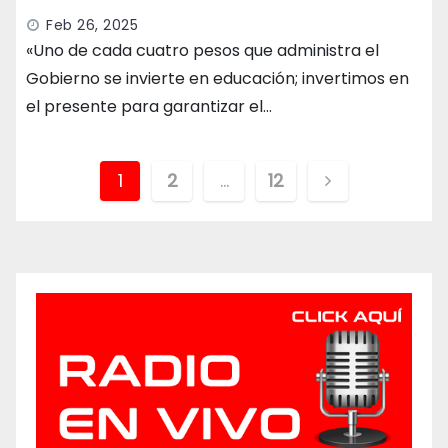
Feb 26, 2025
«Uno de cada cuatro pesos que administra el
Gobierno se invierte en educación; invertimos en
el presente para garantizar el…
Paginación
1
2
…
12
de
entradas