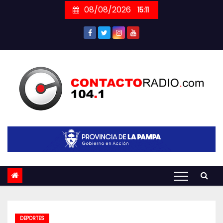
Skip
08/08/2026
15:11
to
content
DEPORTES