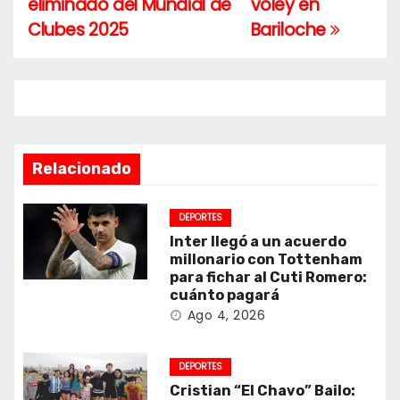
eliminado del Mundial de
vóley en
entradas
Clubes 2025
Bariloche
Relacionado
DEPORTES
Inter llegó a un acuerdo
millonario con Tottenham
para fichar al Cuti Romero:
cuánto pagará
Ago 4, 2026
DEPORTES
Cristian “El Chavo” Bailo: