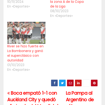
10/11/2024
la zona A de la Copa
En «Deportes»
de la Liga
08/10/2023
En «Deportes»
River se hizo fuerte en
La Bombonera y ganó
el superclásico con
autoridad
01/10/2023
En «Deportes»
Boca empató 1-1 con
La Pampa al
Navegación
Auckland City y quedó
Argentino de
de