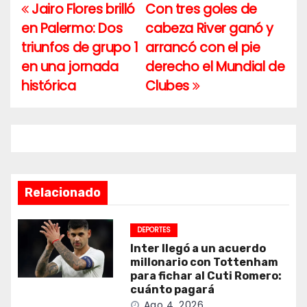
Jairo Flores brilló
Con tres goles de
Navegación
en Palermo: Dos
cabeza River ganó y
de
triunfos de grupo 1
arrancó con el pie
entradas
en una jornada
derecho el Mundial de
histórica
Clubes
Relacionado
DEPORTES
Inter llegó a un acuerdo
millonario con Tottenham
para fichar al Cuti Romero:
cuánto pagará
Ago 4, 2026