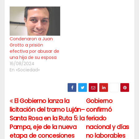
Condenaron a Juan
Grotto a prisión
efectiva por abusar de
una hija de su esposa
16/08/2024
En «Sociedad»
El Gobierno lanza la
Gobierno
Navegación
licitación del tramo Luján–
confirmó
de
Santa Rosa en la Ruta 5: la
feriado
entradas
Pampa, eje de la nueva
nacional y días
etapa de concesiones
no laborables