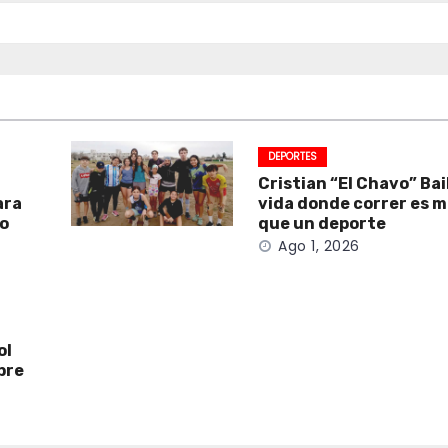
DEPORTES
Cristian “El Chavo” Bai
ara
vida donde correr es 
to
que un deporte
Ago 1, 2026
ol
bre