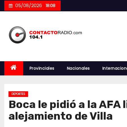
Skip
05/08/2026
18:08
to
content
Provinciales
Nacionales
Internacion
DEPORTES
Boca le pidió a la AFA 
alejamiento de Villa