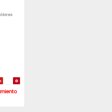
dólares
amiento