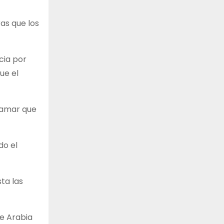
ras que los
cia por
ue el
clamar que
do el
ta las
e Arabia