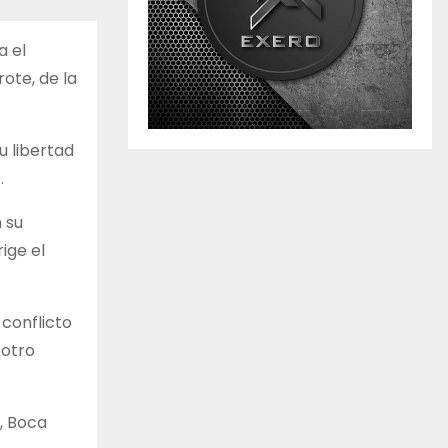
a el
ote, de la
u libertad
.
 su
ige el
 conflicto
 otro
, Boca