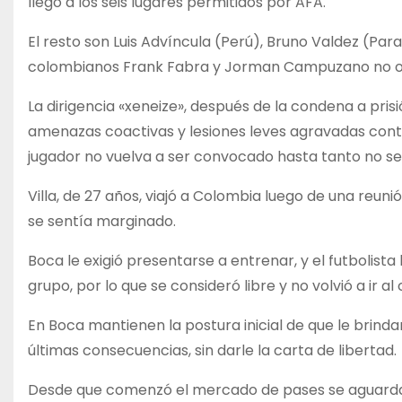
llegó a los seis lugares permitidos por AFA.
El resto son Luis Advíncula (Perú), Bruno Valdez (Para
colombianos Frank Fabra y Jorman Campuzano no oc
La dirigencia «xeneize», después de la condena a pris
amenazas coactivas y lesiones leves agravadas contr
jugador no vuelva a ser convocado hasta tanto no se 
Villa, de 27 años, viajó a Colombia luego de una reun
se sentía marginado.
Boca le exigió presentarse a entrenar, y el futbolista
grupo, por lo que se consideró libre y no volvió a ir al 
En Boca mantienen la postura inicial de que le brinda
últimas consecuencias, sin darle la carta de libertad.
Desde que comenzó el mercado de pases se aguarda 