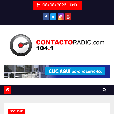
Skip
08/08/2026
13:10
to
content
SOCIEDAD