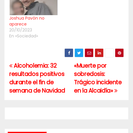
Joshua Pavón no
aparece
20/10/2023
En «Sociedad»
Alcoholemia: 32
«Muerte por
Navegación
resultados positivos
sobredosis:
de
durante el fin de
Trágico incidente
entradas
semana de Navidad
en la Alcaidía»