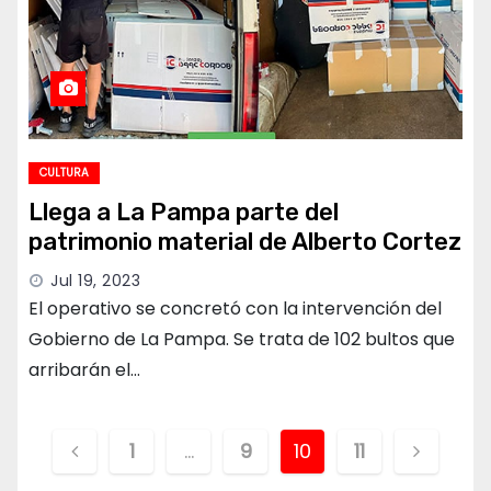
CULTURA
Llega a La Pampa parte del
patrimonio material de Alberto Cortez
Jul 19, 2023
El operativo se concretó con la intervención del
Gobierno de La Pampa. Se trata de 102 bultos que
arribarán el…
Paginación
1
…
9
10
11